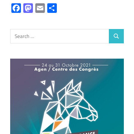
Facebook
Mastodon
Email
Partager
Search
Search
for: